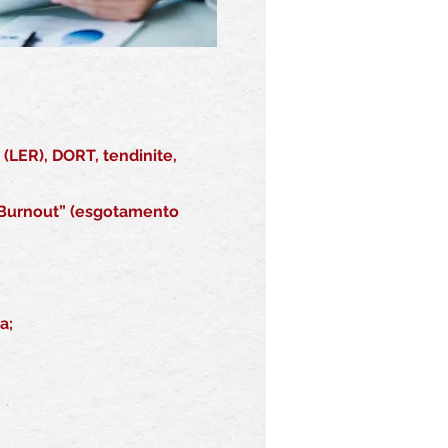
LER), DORT, tendinite,
“Burnout” (esgotamento
a;