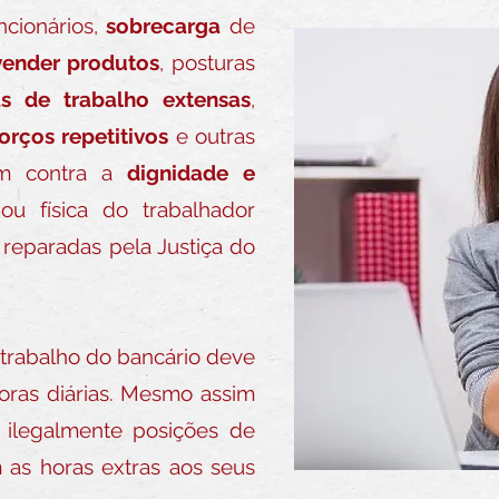
ncionários,
sobrecarga
de
vender produtos
, posturas
as de trabalho extensas
,
orços repetitivos
e outras
am contra a
dignidade e
ou física do trabalhador
eparadas pela Justiça do
 trabalho do bancário deve
horas diárias. Mesmo assim
 ilegalmente posições de
 as horas extras aos seus