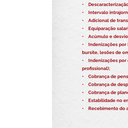
• Descaracterização
• Intervalo intrajor
• Adicional de trans
• Equiparação salari
• Acúmulo e desvio
• Indenizações por 
bursite, lesões de o
• Indenizações por 
profissional);
• Cobrança de pensão
• Cobrança de despe
• Cobrança de plano 
• Estabilidade no e
• Recebimento do au