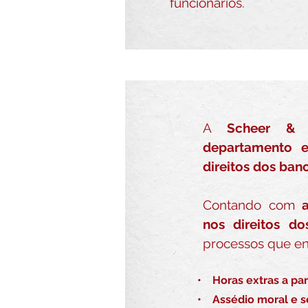
funcionários.
A
Scheer & 
departamento e
direitos dos ban
Contando com
nos direitos do
processos que e
• Horas extras a part
• Assédio moral e s