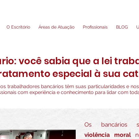
O Escritório
Áreas de Atuação
Profissionais
BLOG
U
io: você sabia que a lei trab
ratamento especial à sua ca
dos trabalhadores bancários têm suas particularidades e nos
ssionais com experiência e conhecimento para lidar com toda
Os bancários s
violência moral
no