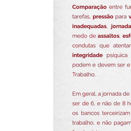
Comparação
entre fu
tarefas,
pressão
para
inadequadas
,
jornad
medo de
assaltos
,
esf
condutas que atent
integridade
psíquica 
podem e devem ser e r
Trabalho.
Em geral, a jornada de
ser de 6, e não de 8 
os bancos terceirizam
trabalho, e não pagam