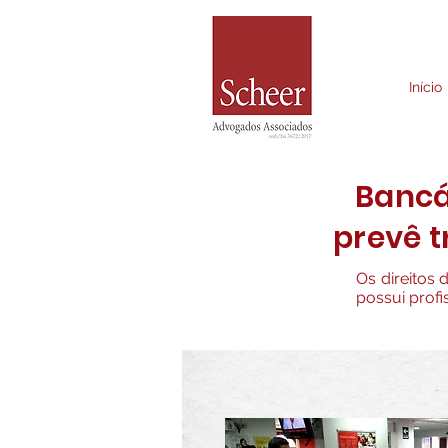
Início
Bancár
prevê t
Os direitos 
possui profi