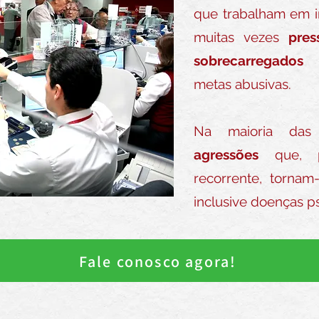
que trabalham em in
muitas vezes
pres
sobrecarregados
p
metas abusivas.
Na maioria da
agressões
que, pr
recorrente, tornam
inclusive doenças ps
Fale conosco agora!