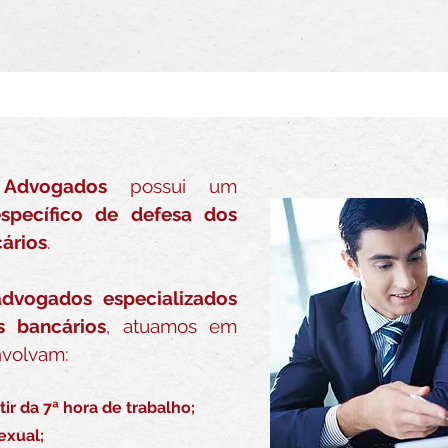
Fale conosco agora!
Advogados
possui um
specífico de defesa dos
cários
.
advogados especializados
s bancários
, atuamos em
nvolvam:
ir da 7ª hora de trabalho;
exual;