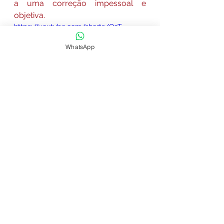
a uma correção impessoal e 
objetiva.
https://youtube.com/shorts/QcT-
pW2V7RY?feature=share
WhatsApp
Papel Crucial do Advogado 
Especializado
Um advogado especializado em 
concursos públicos
 é fundamental 
na condução de ações judiciais. 
Com conhecimento técnico e 
experiência, ele pode analisar a 
prova, identificar irregularidades e 
desenvolver uma estratégia 
jurídica eficaz.