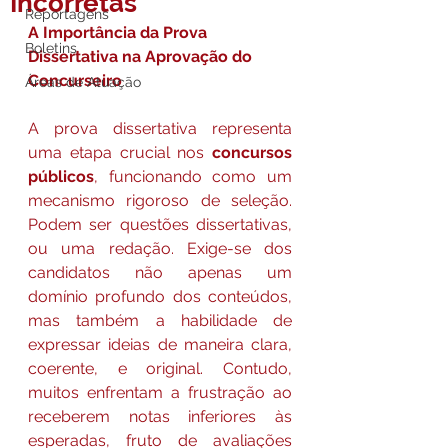
Incorretas
Reportagens
A Importância da Prova 
Boletins
Dissertativa na Aprovação do 
Concurseiro
Áreas de Atuação
A prova dissertativa representa 
uma etapa crucial nos 
concursos 
públicos
, funcionando como um 
mecanismo rigoroso de seleção. 
Podem ser questões dissertativas, 
ou uma redação. Exige-se dos 
candidatos não apenas um 
domínio profundo dos conteúdos, 
mas também a habilidade de 
expressar ideias de maneira clara, 
coerente, e original. Contudo, 
muitos enfrentam a frustração ao 
receberem notas inferiores às 
esperadas, fruto de avaliações 