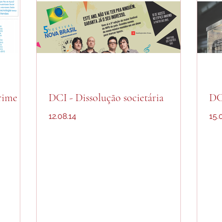
rime
DCI - Dissolução societária
DC
12.08.14
15.