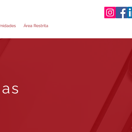
nidades
Área Restrita
das