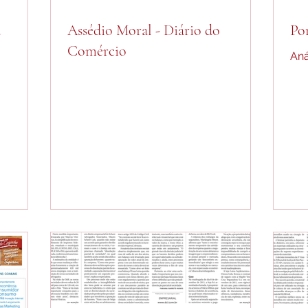
a
Assédio Moral - Diário do
Po
Comércio
Aná