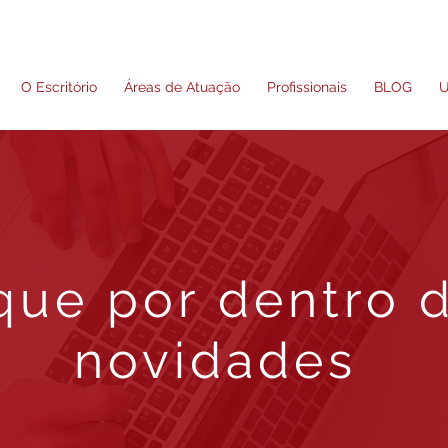
O Escritório
Áreas de Atuação
Profissionais
BLOG
U
que por dentro 
novidades