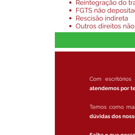
Reintegração do tr
FGTS não deposit
Rescisão indireta
Outros direitos nã
Com escritórios
atendemos por t
Temos como mai
dúvidas dos noss
Saiba o que nosso