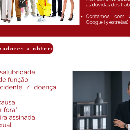
as dúvidas dos tra
Contamos com
Google (5 estrelas)
hadores a obter:
nsalubridade
de função
acidente / doença
causa
 fora"
ira assinada
xual