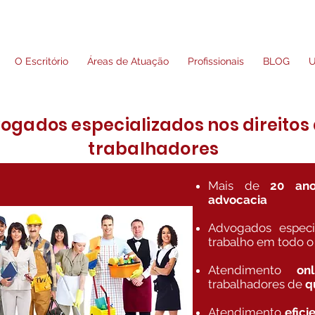
O Escritório
Áreas de Atuação
Profissionais
BLOG
U
ogados especializados nos direitos
trabalhadores
Mais de
20 ano
advocacia
Advogados especi
trabalho em todo o 
Atendimento
on
trabalhadores de
q
Atendimento
efici