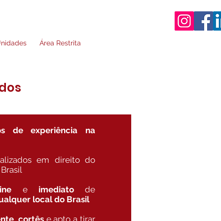
nidades
Área Restrita
 dos
s de experiência na
alizados em direito do
Brasil
line
e
imediato
de
ualquer local do Brasil
ente
,
cortês
e apto a tirar