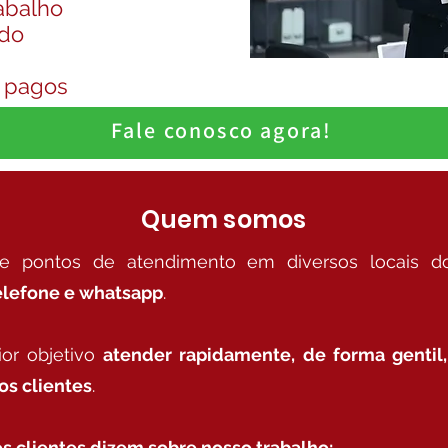
abalho
ado
o pagos
Fale conosco agora!
Quem somos
 e pontos de atendimento em diversos locais do
elefone e whatsapp
.
or objetivo
atender rapidamente, de forma gentil,
os clientes
.
s clientes dizem sobre nosso trabalho: