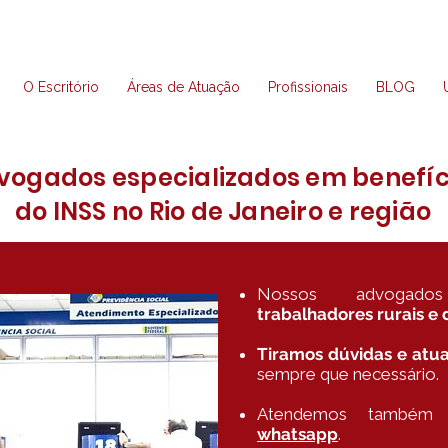
O Escritório
Áreas de Atuação
Profissionais
BLOG
vogados especializados em benefíc
do INSS no Rio de Janeiro e região
Nossos advogad
trabalhadores rurais e
Tiramos dúvidas e atu
sempre que necessário.
Atendemos també
whatsapp
.