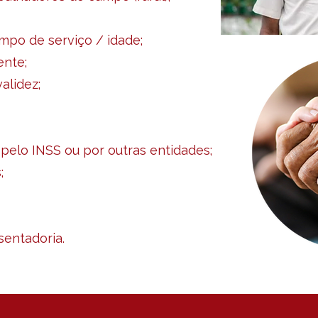
mpo de serviço / idade;
ente;
alidez;
pelo INSS ou por outras entidades;
;
entadoria.