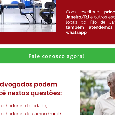
Com escritório
prin
Janeiro/RJ
e outros esc
locais do Rio de Jan
também atendemos 
whatsapp
.
Fale conosco agora!
advogados podem
cê nestas questões:
balhadores da cidade;
alhadores do campo (rural);