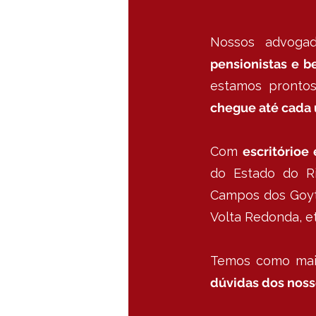
Nossos advog
pensionistas e b
estamos pronto
chegue até cada 
Com
escritórioe
do Estado do Ri
Campos dos Goyta
Volta Redonda, et
Temos como mai
dúvidas dos noss