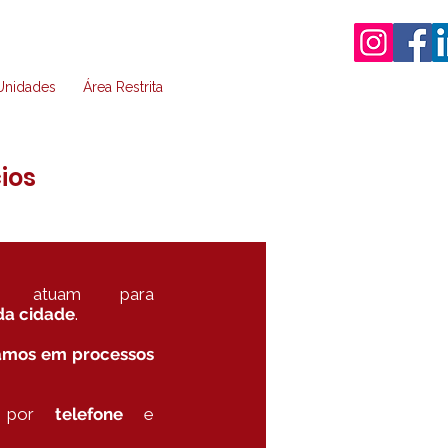
Unidades
Área Restrita
ios
os atuam para
 da cidade
.
amos em processos
m por
telefone
e