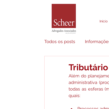
Início
Todos os posts
Informaçõe
Áreas de Atuação
Tributário
Além do planejament
administrativa (pro
todas as esferas (m
quais:
Processos admin