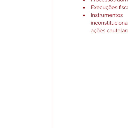
Execuções fisca
Instrumentos
inconstitucion
ações cautelare