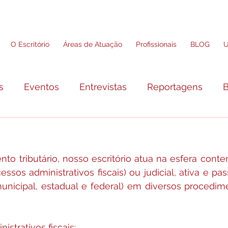
O Escritório
Áreas de Atuação
Profissionais
BLOG
U
s
Eventos
Entrevistas
Reportagens
B
o tributário, nosso escritório atua na esfera contenc
cessos administrativos fiscais) ou judicial, ativa e p
unicipal, estadual e federal) em diversos procedime
istrativos fiscais;